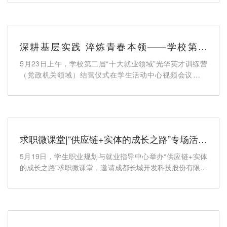
深耕基层实践 淬炼青春本领——学校第二
届“十大就业领域”光华英才训练营（党政机关
5月23日上午，学校第二届“十大就业领域”光华英才训练营
领域）圆满结营
（党政机关领域）结营仪式在学生活动中心视频会议厅举
行。温江区高新...
求职微课堂|“供应链+实体的成长之路”专场活动
成功举办
5月19日，学生职业规划与就业指导中心举办“供应链+实体
的成长之路”求职微课堂，邀请成都长城开发科技股份有限公
司数字化专...