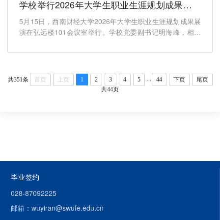
学校举行2026年大学生职业生涯规划成果展演
活动
5月15日，西南财经大学2026年大学生职业生涯规划成果展
演在弘远楼101会议室举行。学校党委副书记明海峰，相关
职能部门和各学...
...
共351条
首页
上页
1
2
3
4
5
44
下页
尾页
共44页
毕业签约
028-87092225
邮箱：wuyiran@swufe.edu.cn